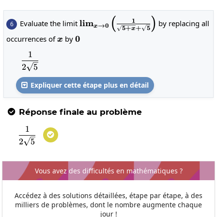
(
)
\lim_{x\to 0}\left(\frac{1}
1
l
i
m
Evaluate the limit
by replacing all
6
→
0
x
5
+
+
5
x
{\sqrt{5+x}+\sqrt{5}}\right)
x
0
0
occurrences of
by
x
1
\frac{1}{2\sqrt{5}}
2
5
Expliquer cette étape plus en détail

Réponse finale au problème

1
\frac{1}{2\sqrt{5}}

2
5
Vous avez des difficultés en mathématiques ?
Accédez à des solutions détaillées, étape par étape, à des
milliers de problèmes, dont le nombre augmente chaque
jour !