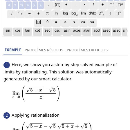
2
◻
u
v
w
x
y
z
.
(◻)
+
-
×
/
÷
◻
◻
◻
□
◻
√
∞
e
π
ln
log
log
lim
d/dx
∫
√
∫
D
x
◻
|◻|
θ
=
>
<
>=
<=
sin
cos
tan
cot
sec
csc
asin
acos
atan
acot
asec
acsc
sinh
EXEMPLE
PROBLÈMES RÉSOLUS
PROBLÈMES DIFFICILES
Here, we show you a step-by-step solved example of
1
limits by rationalizing. This solution was automatically
generated by our smart calculator:
(
)
\lim_{x\to0}\left(\frac{\sqrt{5+x}-\sq
5
+
−
5
x
l
i
m
x
→
0
x
Applying rationalisation
2
\lim_{x\to 0}\left(\frac{\sqrt{
5
+
−
5
5
+
+
5
x
x
l
i
m