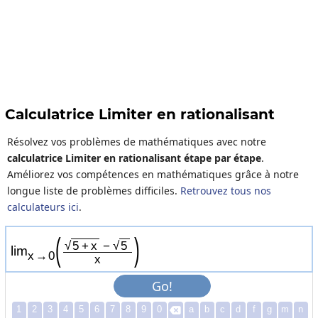
Calculatrice Limiter en rationalisant
Résolvez vos problèmes de mathématiques avec notre
calculatrice Limiter en rationalisant étape par étape
.
Améliorez vos compétences en mathématiques grâce à notre
longue liste de problèmes difficiles.
Retrouvez tous nos
calculateurs ici
.
(
)
√
√
5
+
x
−
5
lim
x
→
0
x
Go!
1
2
3
4
5
6
7
8
9
0
a
b
c
d
f
g
m
n
