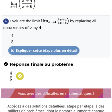
+
4
4\right)\left(x+6\right)}
\lim_{x\to 4}\left(\frac{x+4}{x+6}\right)
(
)
x
l
i
m
+
6
x
→
4
x
+
4
\lim_{x\to
l
i
m
x
Evaluate the limit
by replacing all
(
)
6
→
4
x
+
6
x
4}\left(\frac{x+4}
x
4
4
occurrences of
by
x
{x+6}\right)
4
\frac{4}{5}
5
Expliquer cette étape plus en détail

Réponse finale au problème

4
\frac{4}{5}

5
Vous avez des difficultés en mathématiques ?
Accédez à des solutions détaillées, étape par étape, à des
milliers de problèmes, dont le nombre augmente chaque