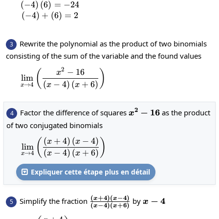
(
−
4
)
(
6
)
=
−
24
\begin{matrix}\left(-4\right)\left(6\right
(
−
4
)
+
(
6
)
=
2
Rewrite the polynomial as the product of two binomials
3
consisting of the sum of the variable and the found values
2
−
16
\lim_{x\to 4}\left(\frac{x^2-16}{\left(
(
)
x
l
i
m
(
−
4
)
(
+
6
)
x
x
→
4
x
2
x^2-
−
16
Factor the difference of squares
as the product
4
x
16
of two conjugated binomials
(
+
4
)
(
−
4
)
\lim_{x\to 4}\left(\frac{\left(x+4\right
(
)
x
x
l
i
m
(
−
4
)
(
+
6
)
x
x
→
4
x
Expliquer cette étape plus en détail

(
+
4
)
(
−
4
)
\frac{\left(x+4\right)\left(x
x
x
x-
−
4
Simplify the fraction
by
5
x
(
−
4
)
(
+
6
)
x
x
4\right)}{\left(x-
4