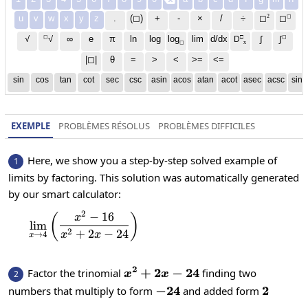
2
◻
u
v
w
x
y
z
.
(◻)
+
-
×
/
÷
◻
◻
◻
□
◻
√
∞
e
π
ln
log
log
lim
d/dx
∫
√
∫
D
x
◻
|◻|
θ
=
>
<
>=
<=
sin
cos
tan
cot
sec
csc
asin
acos
atan
acot
asec
acsc
sinh
EXEMPLE
PROBLÈMES RÉSOLUS
PROBLÈMES DIFFICILES
Here, we show you a step-by-step solved example of
1
limits by factoring. This solution was automatically generated
by our smart calculator:
2
−
16
\lim_{x\to4}\left(\frac{x^2-16}{x^2+2x
(
)
x
l
i
m
2
+
2
−
24
x
x
→
4
x
2
x^2+2x-
+
2
−
24
Factor the trinomial
finding two
2
x
x
24
-24
−
24
2
2
numbers that multiply to form
and added form