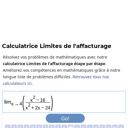
Calculatrice Limites de l'affacturage
Résolvez vos problèmes de mathématiques avec notre
calculatrice Limites de l'affacturage étape par étape
.
Améliorez vos compétences en mathématiques grâce à notre
longue liste de problèmes difficiles.
Retrouvez tous nos
calculateurs ici
.
(
)
2
x
−
1
6
lim
x
→
4
2
x
+
2
x
−
2
4
Go!
1
2
3
4
5
6
7
8
9
0
a
b
c
d
f
g
m
n
