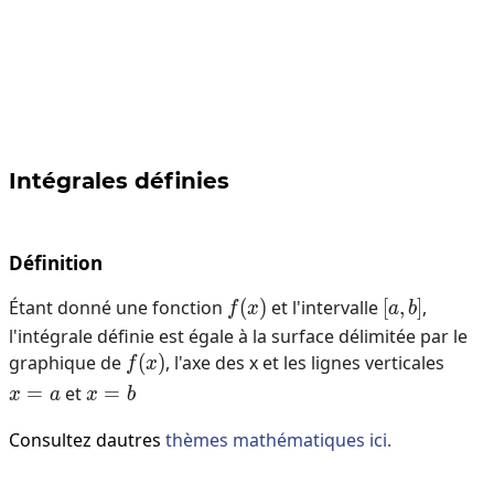
Intégrales définies
Définition
Étant donné une fonction
(
f(x)
)
et l'intervalle
[
,
[a,b]
]
,
f
x
a
b
l'intégrale définie est égale à la surface délimitée par le
graphique de
(
f(x)
)
, l'axe des x et les lignes verticales
f
x
=
x=a
et
=
x=b
x
a
x
b
Consultez dautres
thèmes mathématiques ici.