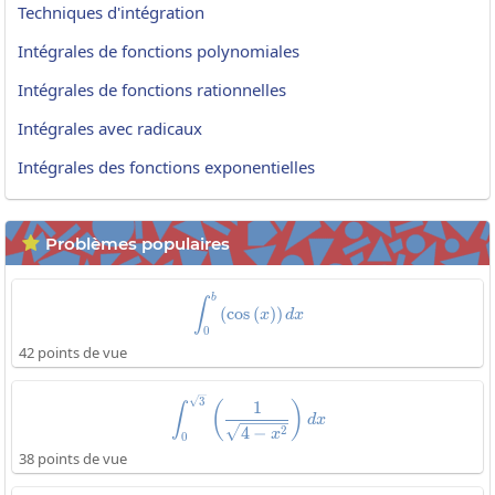
Techniques d'intégration
Intégrales de fonctions polynomiales
Intégrales de fonctions rationnelles
Intégrales avec radicaux
Intégrales des fonctions exponentielles
Problèmes populaires

b
\int_0^b\left(\cos\left(x\right)
∫
(
c
o
s
(
)
)
x
d
x
0
42 points de vue
\int_0^{\sqrt{3}}\left(\frac{1}
3
1
(
)
∫
d
x
2
4
−
x
0
38 points de vue