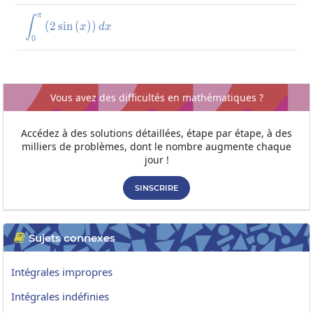
π
\int_0^{\pi}\left(2\sin\left(x\right)\right)d
∫
(
2
s
i
n
(
)
)
x
d
x
0
Vous avez des difficultés en mathématiques ?
Accédez à des solutions détaillées, étape par étape, à des
milliers de problèmes, dont le nombre augmente chaque
jour !
SINSCRIRE
Sujets connexes

Intégrales impropres
Intégrales indéfinies