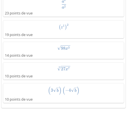
\frac{a^2}{a^2}
a
2
a
23 points de vue
2
\left(z^1\right)^2
1
(
)
z
19 points de vue
\sqrt{98x^3}
3
98
x
14 points de vue
3
\sqrt[3]{27x^7}
7
27
x
10 points de vue
(
)
(
)
\left(3\sqrt{b}\right)\left(-4\s
3
−
4
b
b
10 points de vue