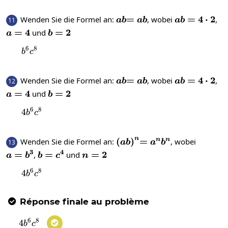
ab
=ab
=
ab=4\cdot
=
4
⋅
2
Wenden Sie die Formel an:
, wobei
,
11
ab
ab
ab
2
a=4
=
4
b=2
=
2
und
a
b
6
8
b^{6}c^{8}
b
c
ab
=ab
=
ab=4\cdot
=
4
⋅
2
Wenden Sie die Formel an:
, wobei
,
12
ab
ab
ab
2
a=4
=
4
b=2
=
2
und
a
b
6
8
4
4b^{6}c^{8}
b
c
n
\left(ab\right)^n
(
)
=a^nb^n
=
Wenden Sie die Formel an:
, wobei
n
n
13
ab
a
b
3
4
a=b^3
=
b=c^4
=
n=2
=
2
,
und
a
b
b
c
n
6
8
4
4b^{6}c^{8}
b
c
Réponse finale au problème

6
8
4
4b^{6}c^{8}

b
c