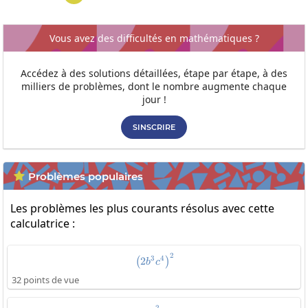
Vous avez des difficultés en mathématiques ?
Accédez à des solutions détaillées, étape par étape, à des
milliers de problèmes, dont le nombre augmente chaque
jour !
SINSCRIRE
Problèmes populaires

Les problèmes les plus courants résolus avec cette
calculatrice :
2
\left(2b^3c^4\right)^2
3
4
2
(
)
b
c
32 points de vue
2