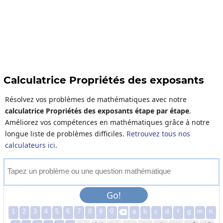
Calculatrice Propriétés des exposants
Résolvez vos problèmes de mathématiques avec notre
calculatrice Propriétés des exposants étape par étape
.
Améliorez vos compétences en mathématiques grâce à notre
longue liste de problèmes difficiles.
Retrouvez tous nos
calculateurs ici
.
T
a
p
e
z
u
n
p
r
o
b
l
è
m
e
o
u
u
n
e
q
u
e
s
t
i
o
n
m
a
t
h
é
m
a
t
i
q
u
e
Go!
1
2
3
4
5
6
7
8
9
0
a
b
c
d
f
g
m
n
