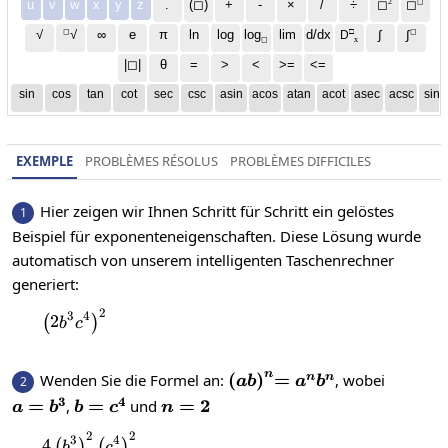
2
◻
u
v
w
x
y
z
.
(◻)
+
-
×
/
÷
◻
◻
◻
□
◻
√
∞
e
π
ln
log
log
lim
d/dx
∫
√
∫
D
x
◻
|◻|
θ
=
>
<
>=
<=
sin
cos
tan
cot
sec
csc
asin
acos
atan
acot
asec
acsc
sinh
EXEMPLE
PROBLÈMES RÉSOLUS
PROBLÈMES DIFFICILES
Hier zeigen wir Ihnen Schritt für Schritt ein gelöstes
1
Beispiel für exponenteneigenschaften. Diese Lösung wurde
automatisch von unserem intelligenten Taschenrechner
generiert:
2
\left(2b^3c^4\right)^2
3
4
2
(
)
b
c
n
\left(ab\right)^n
(
)
=a^nb^n
=
Wenden Sie die Formel an:
, wobei
n
n
2
ab
a
b
3
4
a=b^3
=
b=c^4
=
n=2
=
2
,
und
a
b
b
c
n
2
2
4\left(b^3\right)^2\left(c^4\right)^2
3
4
4
(
)
(
)
b
c