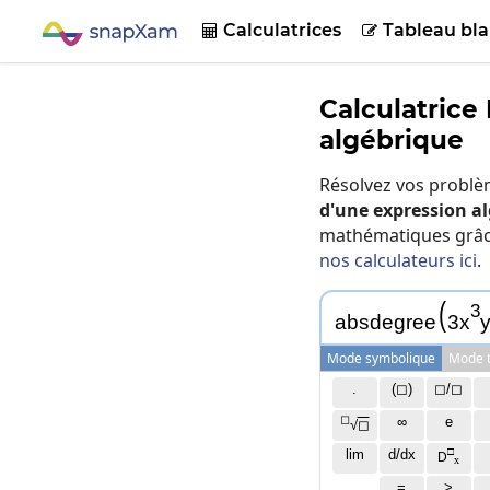
Calculatrices
Tableau bla


Calculatrice
algébrique
Résolvez vos probl
d'une expression a
mathématiques grâce 
nos calculateurs ici
.
(
3
a
b
s
d
e
g
r
e
e
3
x
Mode symbolique
Mode t
.
(◻)
◻/◻
◻
∞
e
√
◻
□
lim
d/dx
D
x
=
>