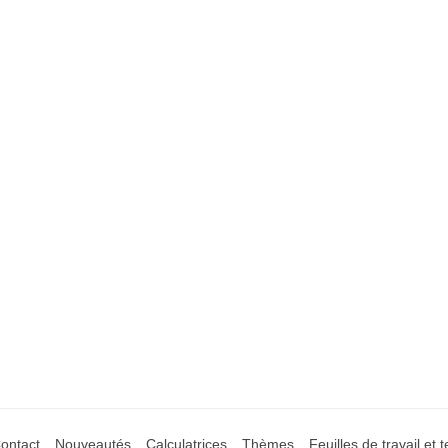
ontact
Nouveautés
Calculatrices
Thèmes
Feuilles de travail et t