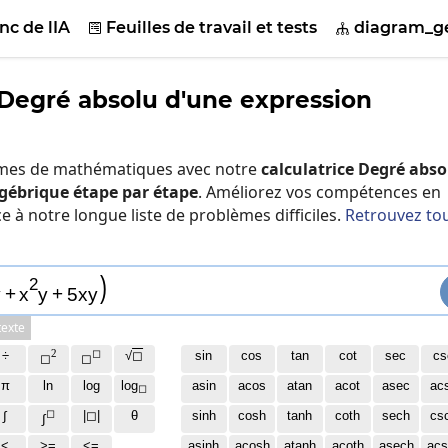
nc de lIA
Feuilles de travail et tests
diagram_ge


 Degré absolu d'une expression
èmes de mathématiques avec notre
calculatrice Degré abso
lgébrique étape par étape
. Améliorez vos compétences en
à notre longue liste de problèmes difficiles.
Retrouvez to
)
2
y
+
x
y
+
5
x
y
exte
2
◻
÷
√
◻
sin
cos
tan
cot
sec
cs
◻
◻
π
ln
log
log
asin
acos
atan
acot
asec
ac
◻
◻
∫
|◻|
θ
sinh
cosh
tanh
coth
sech
cs
∫
<
>=
<=
asinh
acosh
atanh
acoth
asech
acs