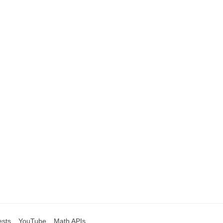
ests
YouTube
Math APIs