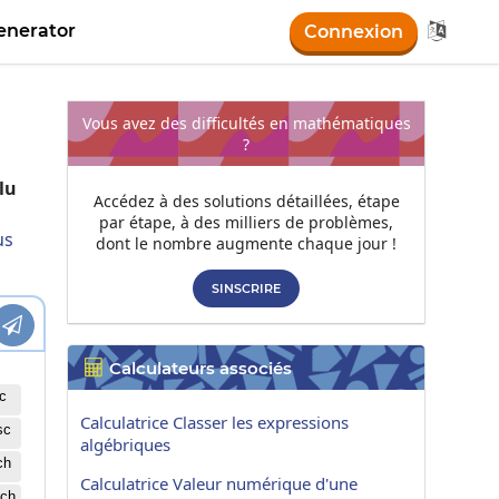

nerator
Connexion
Vous avez des difficultés en mathématiques
?
lu
Accédez à des solutions détaillées, étape
par étape, à des milliers de problèmes,
us
dont le nombre augmente chaque jour !
SINSCRIRE

Calculateurs associés

c
Calculatrice Classer les expressions
sc
algébriques
ch
Calculatrice Valeur numérique d'une
ch