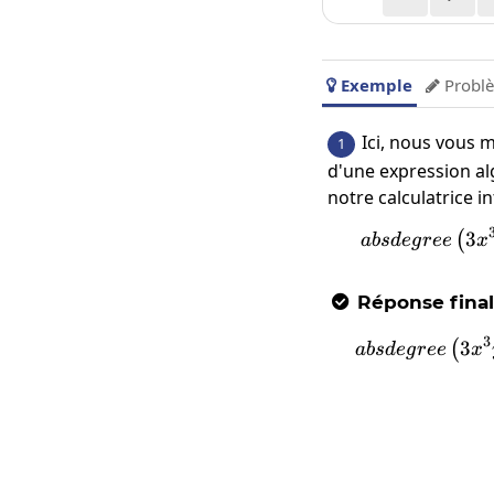
Exemple
Problè


Ici, nous vous 
1
d'une expression al
notre calculatrice in
3
(
ab
s
d
e
g
ree
x
Réponse fina

3
3
(
ab
s
d
e
g
ree
x