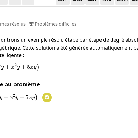
mes résolus
Problèmes difficiles

montrons un exemple résolu étape par étape de degré abso
gébrique. Cette solution a été générée automatiquement p
telligente :
3
2
absdegree\left(3x^3y+x^2y+5xy\right)
+
+
5
)
y
x
y
x
y
le au problème
2
absdegree\left(3x^3y+x^2y+5xy\right)
+
+
5
)
y
x
y
x
y
