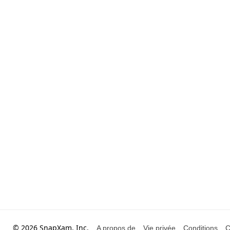
© 2026 SnapXam, Inc.
A propos de
Vie privée
Conditions
C