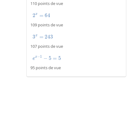
110 points de vue
2
=
2^x=64
6
4
x
109 points de vue
3
=
3^x=243
2
4
3
x
107 points de vue
−
1
−
e^{x-1}-5=5
5
=
5
x
e
95 points de vue