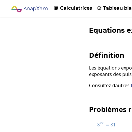
Calculatrices
Tableau bla


Equations e
Définition
Les équations expon
exposants des puis
Consultez dautres
Problèmes r
2
3
=
3^{2x}=81
8
1
x