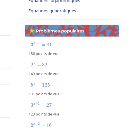
Equations logarithmiques
Equations quadratiques
Problèmes populaires

−
1
3
3^{x-1}=81
=
8
1
x
186 points de vue
2
=
2^x=32
3
2
x
140 points de vue
5
=
5^x=125
1
2
5
x
131 points de vue
+
1
3
3^{x+1}=27
=
2
7
x
123 points de vue
−
3
2
2^{x-3}=16
=
1
6
x