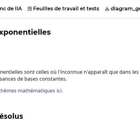
nc de lIA
Feuilles de travail et tests
diagram_ge


xponentielles
entielles sont celles où l'inconnue n'apparaît que dans les
sances de bases constantes.
thèmes mathématiques ici.
ésolus