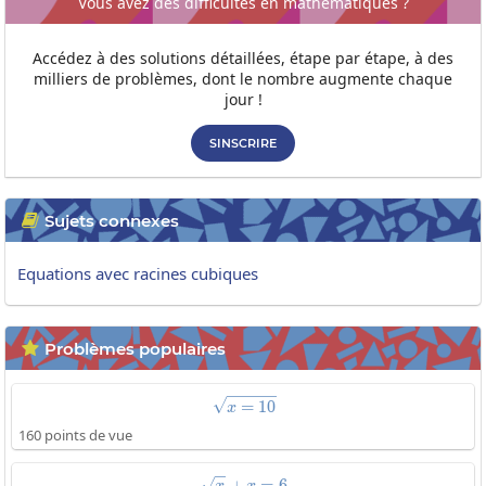
Vous avez des difficultés en mathématiques ?
Accédez à des solutions détaillées, étape par étape, à des
milliers de problèmes, dont le nombre augmente chaque
jour !
SINSCRIRE
Sujets connexes

Equations avec racines cubiques
Problèmes populaires

\sqrt{x=10}
=
1
0
x
160 points de vue
+
\sqrt{x}+x=6
=
6
x
x