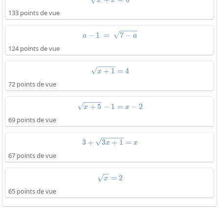
133 points de vue
a-1\:=\:\sqrt{7-a}
−
1
=
7
−
a
a
124 points de vue
\sqrt{x+1}=4
+
1
=
4
x
72 points de vue
\sqrt{x+5}-1=x-2
+
5
−
1
=
−
2
x
x
69 points de vue
3+\sqrt{3x+1}=x
3
+
3
+
1
=
x
x
67 points de vue
\sqrt{x}=2
=
2
x
65 points de vue