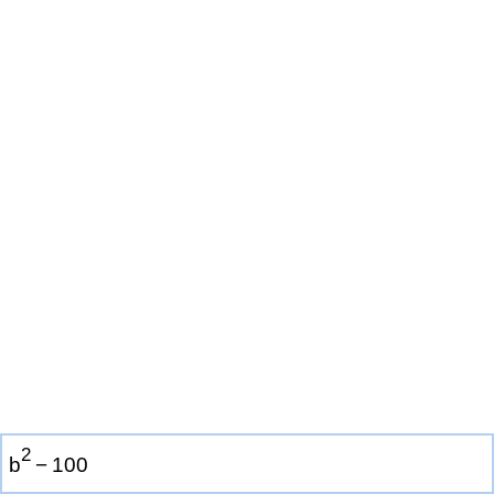
2
b
−
1
0
0