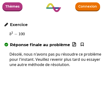
Thèmes
Connexion
Exercice

2
−
b^2-100
100
b
Réponse finale au problème



Désolé, nous n'avons pas pu résoudre ce problème
pour l'instant. Veuillez revenir plus tard ou essayer
une autre méthode de résolution.