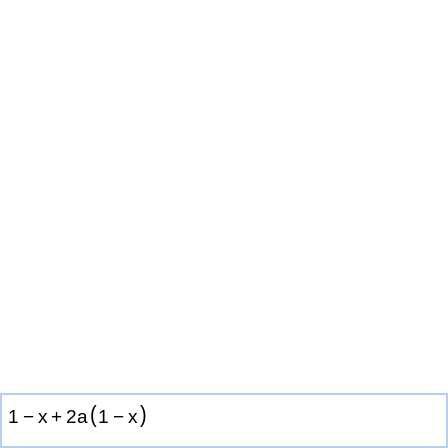
(
)
1
−
x
+
2
a
1
−
x