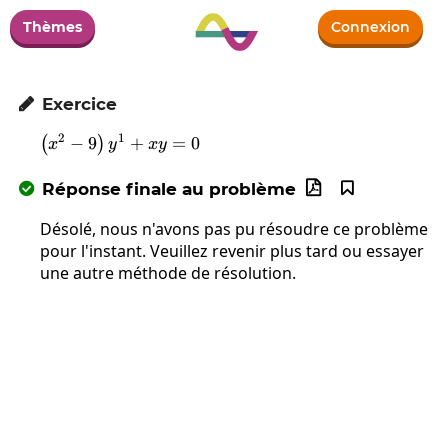
Thèmes
Connexion
Exercice

2
1
−
9
\left(x^2-9\right)y^1+xy=0
+
=
0
(
)
x
y
x
y
Réponse finale au problème



Désolé, nous n'avons pas pu résoudre ce problème
pour l'instant. Veuillez revenir plus tard ou essayer
une autre méthode de résolution.