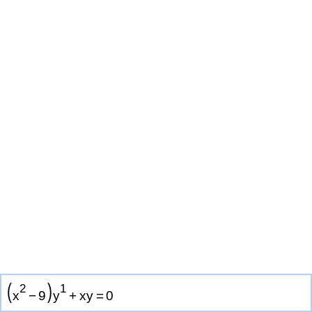
(
)
2
1
x
−
9
y
+
x
y
=
0