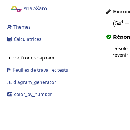
Exerci

4
5
+
(
x
Thèmes

Répons

Calculatrices

Désolé,
revenir
more_from_snapxam
Feuilles de travail et tests

diagram_generator

color_by_number
