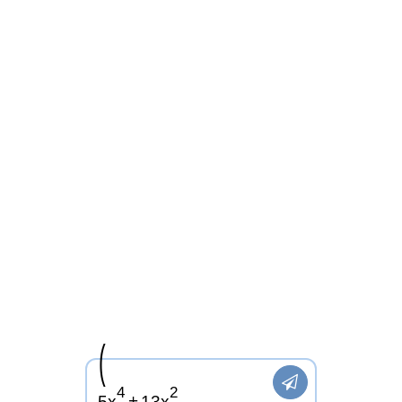
(

4
2
5
x
+
1
3
x