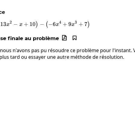
ce
2
4
3
13
−
+
10
\left(5x^4+13x^2-x+10\right)-\left(-
−
−
6
+
9
+
7
)
(
)
x
x
x
x
e finale au problème


 nous n'avons pas pu résoudre ce problème pour l'instant. V
 plus tard ou essayer une autre méthode de résolution.