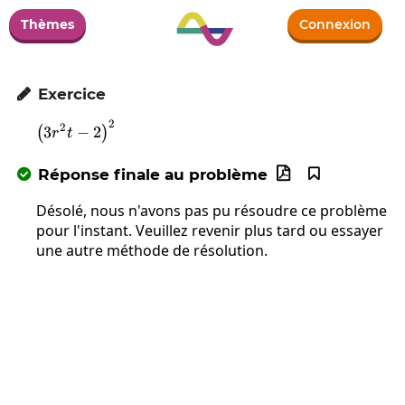
Thèmes
Connexion
Exercice

2
\left(3r^2t-2\right)^2
2
3
−
2
(
)
r
t
Réponse finale au problème



Désolé, nous n'avons pas pu résoudre ce problème
pour l'instant. Veuillez revenir plus tard ou essayer
une autre méthode de résolution.