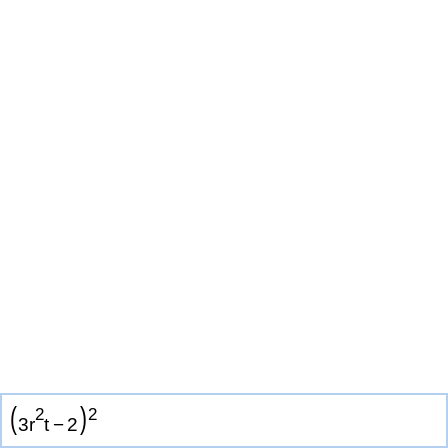
(
)
2
2
3
r
t
−
2