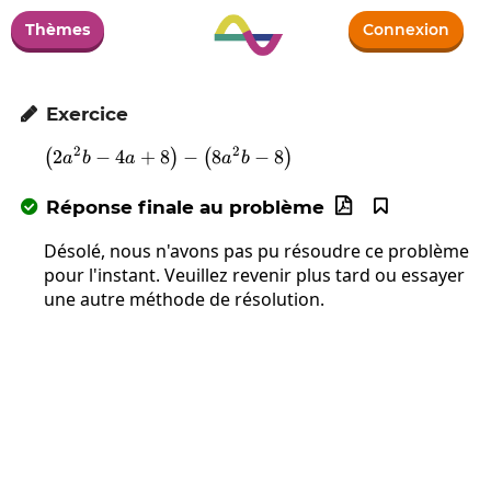
Thèmes
Connexion
Exercice

2
2
2
−
4
+
8
\left(2a^2b-4a+8\right)-\left(8a^2b-
−
8
−
8
(
)
(
)
a
b
a
a
b
Réponse finale au problème



Désolé, nous n'avons pas pu résoudre ce problème
pour l'instant. Veuillez revenir plus tard ou essayer
une autre méthode de résolution.