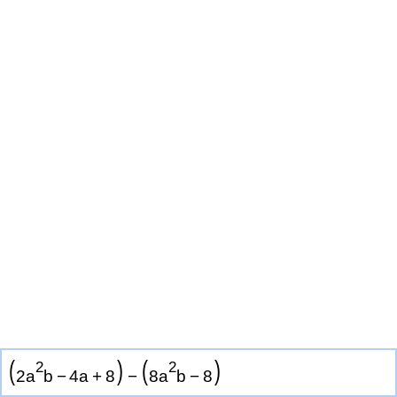
(
)
(
)
2
2
2
a
b
−
4
a
+
8
−
8
a
b
−
8