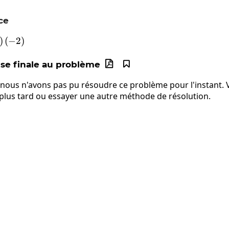
ce
\left(-9\right)\left(2\right)\left(-2\right)
)
(
−
2
)
e finale au problème


 nous n'avons pas pu résoudre ce problème pour l'instant. V
 plus tard ou essayer une autre méthode de résolution.