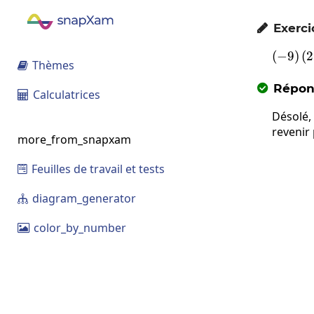
Exerci

(
−
9
)
(
2
Thèmes

Répons

Calculatrices

Désolé,
revenir
more_from_snapxam
Feuilles de travail et tests

diagram_generator

color_by_number
