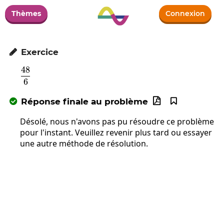
Thèmes
Connexion
Exercice

48
\frac{48}{6}
6
Réponse finale au problème



Désolé, nous n'avons pas pu résoudre ce problème
pour l'instant. Veuillez revenir plus tard ou essayer
une autre méthode de résolution.