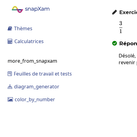
Exerci

3
\frac
Thèmes

1
Calculatrices

Répons

Désolé,
more_from_snapxam
revenir
Feuilles de travail et tests

diagram_generator

color_by_number
