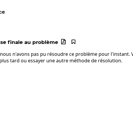
ce
{3}{1}
e finale au problème


 nous n'avons pas pu résoudre ce problème pour l'instant. V
 plus tard ou essayer une autre méthode de résolution.