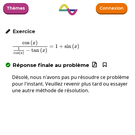
Thèmes
Connexion
Exercice

c
o
s
(
)
\frac{\cos\left(x\right)}{\frac{1}{\c
x
=
1
+
s
i
n
(
)
x
1
−
t
a
n
(
)
x
c
o
s
(
)
x
Réponse finale au problème



Désolé, nous n'avons pas pu résoudre ce problème
pour l'instant. Veuillez revenir plus tard ou essayer
une autre méthode de résolution.