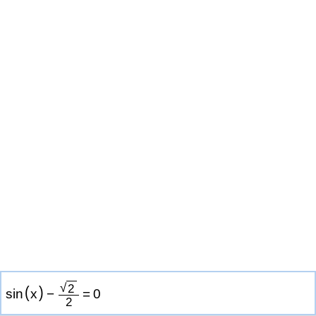
√
2
(
)
sin
x
−
=
0
2