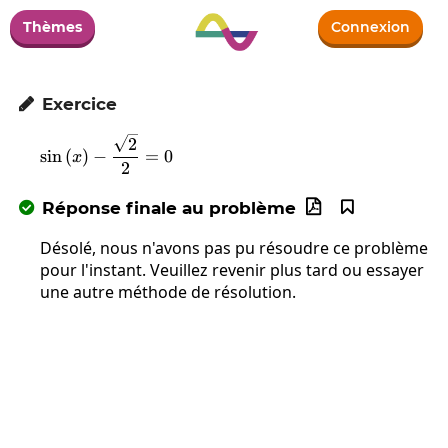
Thèmes
Connexion
Exercice

\sin\left(x\right)-\frac{\sqrt{2}}{2}=0
2
s
i
n
(
)
−
=
0
x
2
Réponse finale au problème



Désolé, nous n'avons pas pu résoudre ce problème
pour l'instant. Veuillez revenir plus tard ou essayer
une autre méthode de résolution.